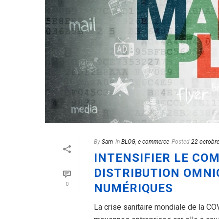
By
Sam
In
BLOG
,
e-commerce
Posted
22 octobr
INTENSIFIER LE CO
DISTRIBUTION OMNI
0
NUMÉRIQUES
La crise sanitaire mondiale de la C