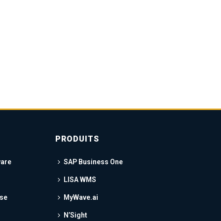
PRODUITS
ware
SAP Business One
s
LISA WMS
ise
MyWave.ai
N’Sight