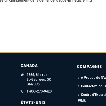
sé un changement de la demande jusque-là inédit, en […]
CANADA
COMPAGNIE
2885, 81e rue
À Propos de N’
St-Georges, QC
G6A 0C5
Contactez-nou
1-800-270-9420
Centre d’Expert
WMS
ÉTATS-UNIS