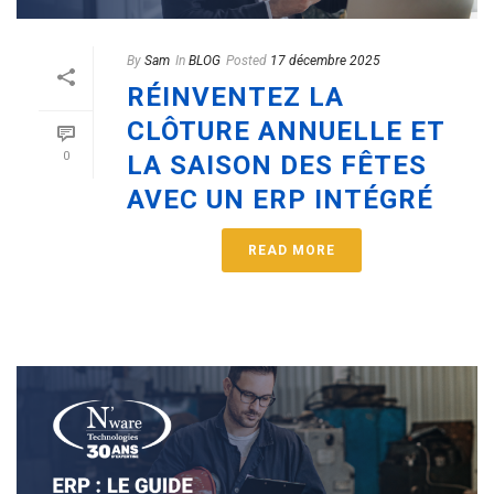
By
Sam
In
BLOG
Posted
17 décembre 2025
RÉINVENTEZ LA
CLÔTURE ANNUELLE ET
0
LA SAISON DES FÊTES
AVEC UN ERP INTÉGRÉ
READ MORE