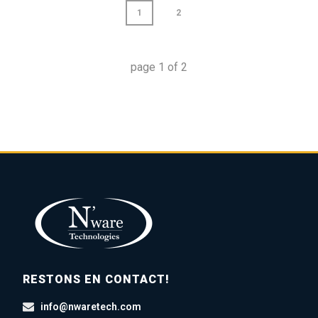
1
2
page
1
of
2
RESTONS EN CONTACT!
info@nwaretech.com