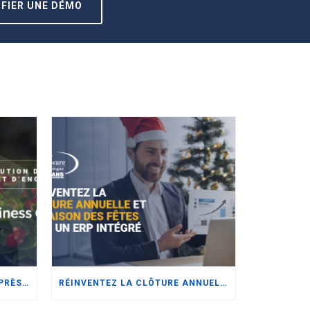
IFIER UNE DÉMO
MIGRATION DES SYSTÈMES APRÈS ACQUISITION : ADAPTER L’ERP AUX BESOINS DU SECTEUR DE LA DISTRIBUTION DE SEMENCES ET D’ENGRAIS
RÉINVENTEZ LA CLÔTURE ANNUELLE ET LA SAISON DES FÊTES AVEC UN ERP INTÉGRÉ