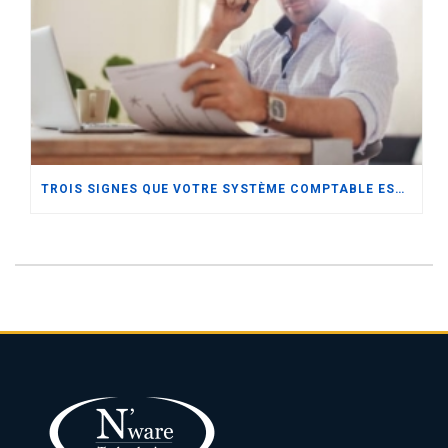
TROIS SIGNES QUE VOTRE SYSTÈME COMPTABLE EST MAINTENANT TROP PETIT POUR VOTRE ENTREPRISE