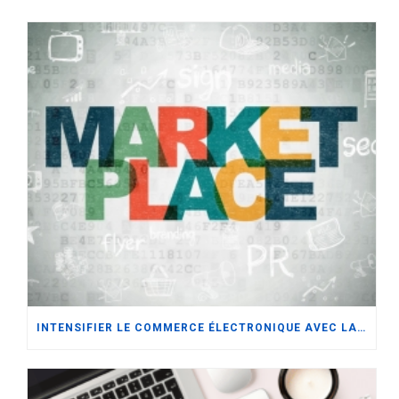
INTENSIFIER LE COMMERCE ÉLECTRONIQUE AVEC LA DISTRIBUTION OMNICANAL ET LES MARCHÉS NUMÉRIQUES