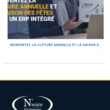
RÉINVENTEZ LA CLÔTURE ANNUELLE ET LA SAISON DES FÊTES AVEC UN ERP INTÉGRÉ