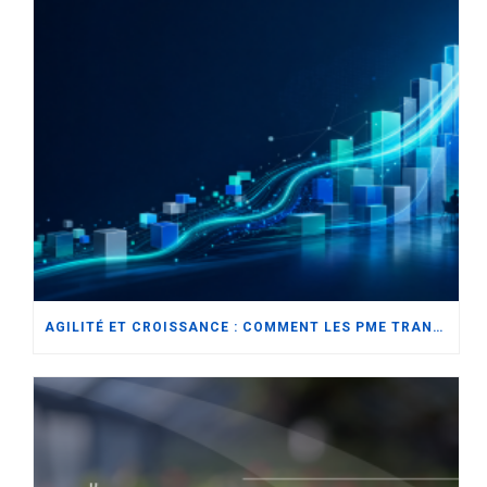
AGILITÉ ET CROISSANCE : COMMENT LES PME TRANSFORMENT L’AVENIR AVEC L’ERP MODERNE ET L’INNOVATION DES PARTENAIRES