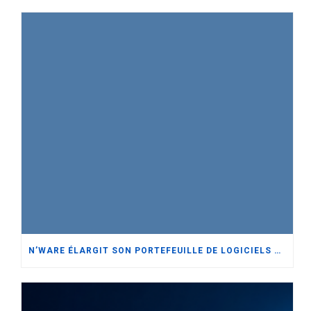
N’WARE ÉLARGIT SON PORTEFEUILLE DE LOGICIELS DE GESTION D’ENTREPRISE AVEC ORACLE NETSUITE TOUT EN RENFORÇANT SON ENGAGEMENT ENVERS SAP BUSINESS ONE