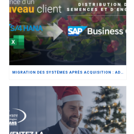
MIGRATION DES SYSTÈMES APRÈS ACQUISITION : ADAPTER L’ERP AUX BESOINS DU SECTEUR DE LA DISTRIBUTION DE SEMENCES ET D’ENGRAIS