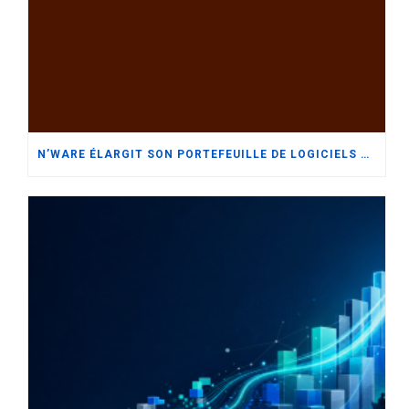
N’WARE ÉLARGIT SON PORTEFEUILLE DE LOGICIELS DE GESTION D’ENTREPRISE AVEC ORACLE NETSUITE TOUT EN RENFORÇANT SON ENGAGEMENT ENVERS SAP BUSINESS ONE