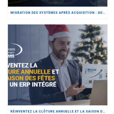
MIGRATION DES SYSTÈMES APRÈS ACQUISITION : ADAPTER L’ERP AUX BESOINS DU SECTEUR DE LA DISTRIBUTION DE SEMENCES ET D’ENGRAIS
RÉINVENTEZ LA CLÔTURE ANNUELLE ET LA SAISON DES FÊTES AVEC UN ERP INTÉGRÉ