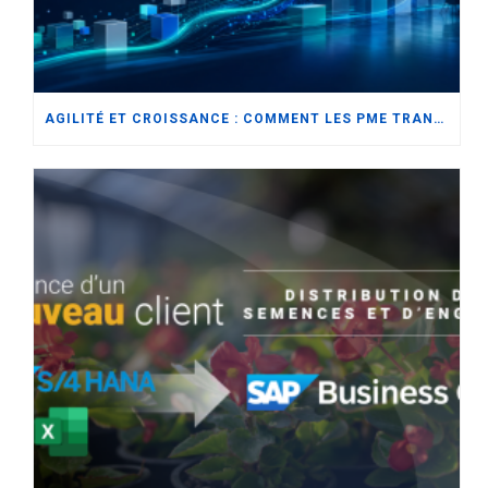
AGILITÉ ET CROISSANCE : COMMENT LES PME TRANSFORMENT L’AVENIR AVEC L’ERP MODERNE ET L’INNOVATION DES PARTENAIRES