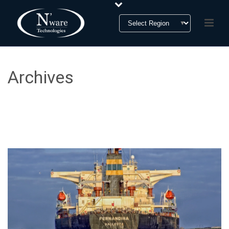
Archives
Tag Archives for: "zone"
HOME
»
ZONE